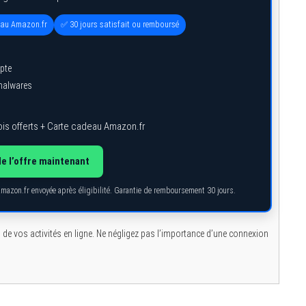
eau Amazon.fr
✅ 30 jours satisfait ou remboursé
pte
 malwares
is offerts + Carte cadeau Amazon.fr
de l’offre maintenant
Amazon.fr envoyée après éligibilité. Garantie de remboursement 30 jours.
s de vos activités en ligne. Ne négligez pas l’importance d’une connexion