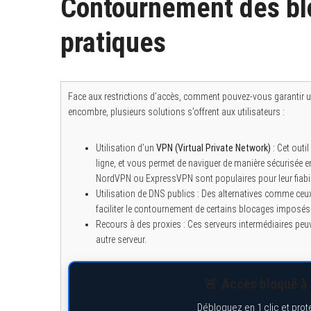
Contournement des blo
pratiques
S
e
a
r
c
Face aux restrictions d’accès, comment pouvez-vous garantir u
h
encombre, plusieurs solutions s’offrent aux utilisateurs :
f
o
r
:
Utilisation d’un
VPN (Virtual Private Network)
: Cet outi
ligne, et vous permet de naviguer de manière sécurisée
NordVPN ou ExpressVPN sont populaires pour leur fiabil
Utilisation de DNS publics : Des alternatives comme ceux
faciliter le contournement de certains blocages imposés 
Recours à des proxies : Ces serveurs intermédiaires peuve
autre serveur.
🚨 Accès bloqué à 
Débloquez en 1 clic et prot