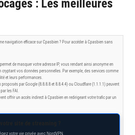
cages : Les meilleures
ne navigation efficace sur Cpasbien ? Pour accéder à Cpasbien sans
l permet de masquer votre adresse IP, vous rendant ainsi anonyme en
 en cryptant vos données personnelles. Par exemple, des services comme
ité et leurs performances.
 proposés par Google (8.8.8.8 et 8.8.4.4) ou Cloudflare (1.1.1.1) peuvent
par les FAI.
nt offrir un accès indirect à Cpasbien en redirigeant votre trafic par un
votre site de streaming ?
égez votre vie privée avec NordVPN.