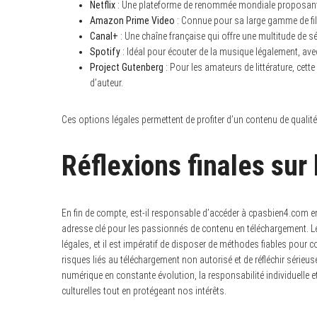
Netflix
: Une plateforme de renommée mondiale proposant u
Amazon Prime Video
: Connue pour sa large gamme de film
Canal+
: Une chaîne française qui offre une multitude de s
Spotify
: Idéal pour écouter de la musique légalement, ave
Project Gutenberg
: Pour les amateurs de littérature, cet
d’auteur.
Ces options légales permettent de profiter d’un contenu de qualité t
Réflexions finales sur
En fin de compte, est-il responsable d’accéder à cpasbien4.com
adresse clé pour les passionnés de contenu en téléchargement. 
légales, et il est impératif de disposer de méthodes fiables pour c
risques liés au téléchargement non autorisé et de réfléchir sérieu
numérique en constante évolution, la responsabilité individuelle e
culturelles tout en protégeant nos intérêts.