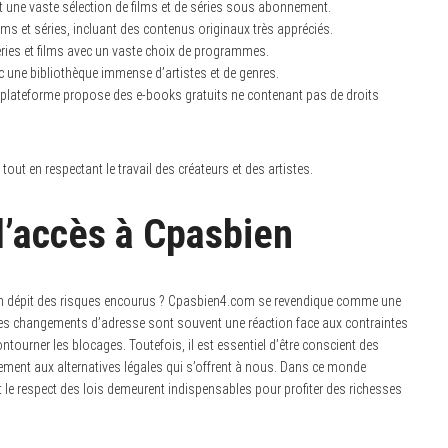
ne vaste sélection de films et de séries sous abonnement.
s et séries, incluant des contenus originaux très appréciés.
éries et films avec un vaste choix de programmes.
c une bibliothèque immense d’artistes et de genres.
te plateforme propose des e-books gratuits ne contenant pas de droits
out en respectant le travail des créateurs et des artistes.
 l’accès à Cpasbien
 en dépit des risques encourus ? Cpasbien4.com se revendique comme une
Les changements d’adresse sont souvent une réaction face aux contraintes
ontourner les blocages. Toutefois, il est essentiel d’être conscient des
sement aux alternatives légales qui s’offrent à nous. Dans ce monde
t le respect des lois demeurent indispensables pour profiter des richesses