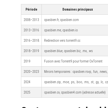
Période
Domaines principaux
2008–2013
cpasbien.fr, cpasbien.com
2013–2016
cpasbien.me, cpasbien.io
2016–2018
Redirection vers torrent9.cc
2018–2019
cpasbien.blue, cpasbien.biz, .mx, .ws
2019
Fusion avec Torrent9 pour former OxTorrent
2020–2023
Miroirs temporaires : cpasbien.rsvp, .fun, .news, 
2024
cpasbien.zip, .moe, .ps, .boo, .ms, .st, .gy, .lc, .cz
2025
cpasbien.cv, cpasbien4.com (adresse actuelle)