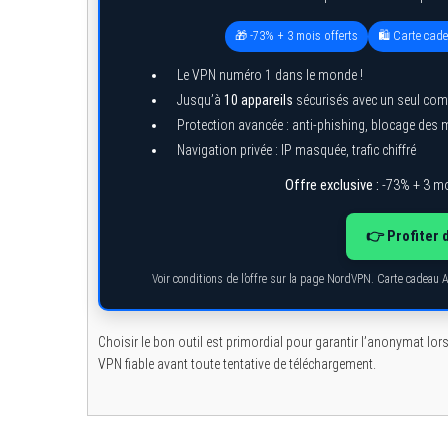
🎁 -73% + 3 mois offerts
🛍️ Carte cad
Le VPN numéro 1 dans le monde !
Jusqu’à
10 appareils
sécurisés avec un seul com
Protection avancée : anti-phishing, blocage des
Navigation privée : IP masquée, trafic chiffré
Offre exclusive :
-73% + 3 mo
👉 Profiter 
Voir conditions de l’offre sur la page NordVPN. Carte cadeau 
Choisir le bon outil est primordial pour garantir l’anonymat lor
VPN fiable avant toute tentative de téléchargement.