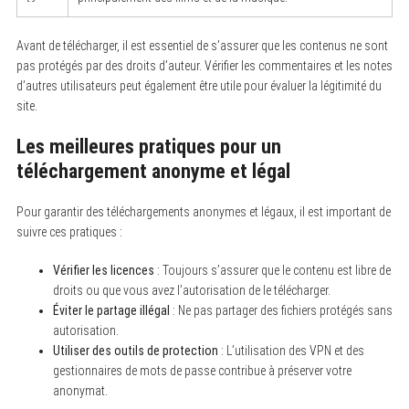
Avant de télécharger, il est essentiel de s’assurer que les contenus ne sont
pas protégés par des droits d’auteur. Vérifier les commentaires et les notes
d’autres utilisateurs peut également être utile pour évaluer la légitimité du
site.
Les meilleures pratiques pour un
téléchargement anonyme et légal
Pour garantir des téléchargements anonymes et légaux, il est important de
suivre ces pratiques :
S
e
a
Vérifier les licences
: Toujours s’assurer que le contenu est libre de
r
droits ou que vous avez l’autorisation de le télécharger.
c
h
Éviter le partage illégal
: Ne pas partager des fichiers protégés sans
f
autorisation.
o
r
Utiliser des outils de protection
: L’utilisation des VPN et des
:
gestionnaires de mots de passe contribue à préserver votre
anonymat.