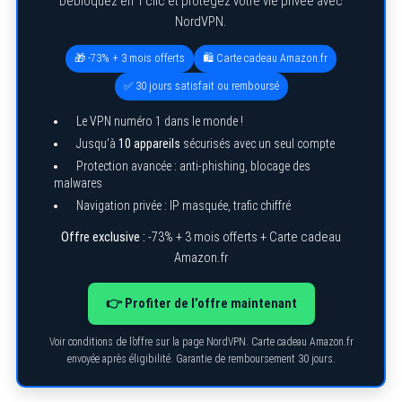
Débloquez en 1 clic et protégez votre vie privée avec
NordVPN.
🎁 -73% + 3 mois offerts
🛍️ Carte cadeau Amazon.fr
✅ 30 jours satisfait ou remboursé
Le VPN numéro 1 dans le monde !
Jusqu’à
10 appareils
sécurisés avec un seul compte
Protection avancée : anti-phishing, blocage des
malwares
Navigation privée : IP masquée, trafic chiffré
Offre exclusive :
-73% + 3 mois offerts + Carte cadeau
Amazon.fr
👉 Profiter de l’offre maintenant
Voir conditions de l’offre sur la page NordVPN. Carte cadeau Amazon.fr
envoyée après éligibilité. Garantie de remboursement 30 jours.