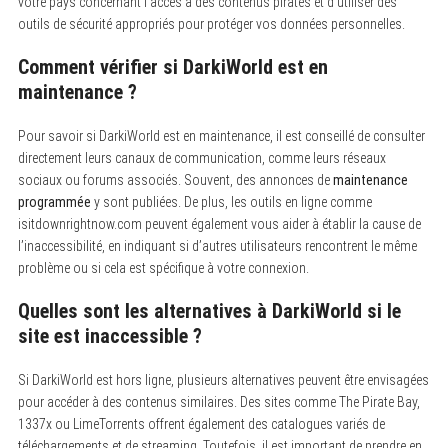
votre pays concernant l’accès à des contenus piratés et d’utiliser des
outils de sécurité appropriés pour protéger vos données personnelles.
Comment vérifier si DarkiWorld est en
maintenance ?
Pour savoir si DarkiWorld est en maintenance, il est conseillé de consulter
directement leurs canaux de communication, comme leurs réseaux
sociaux ou forums associés. Souvent, des annonces de
maintenance
programmée
y sont publiées. De plus, les outils en ligne comme
isitdownrightnow.com peuvent également vous aider à établir la cause de
l’inaccessibilité, en indiquant si d’autres utilisateurs rencontrent le même
problème ou si cela est spécifique à votre connexion.
Quelles sont les alternatives à DarkiWorld si le
site est inaccessible ?
Si DarkiWorld est hors ligne, plusieurs alternatives peuvent être envisagées
pour accéder à des contenus similaires. Des sites comme The Pirate Bay,
1337x ou LimeTorrents offrent également des catalogues variés de
téléchargements et de streaming. Toutefois, il est important de prendre en