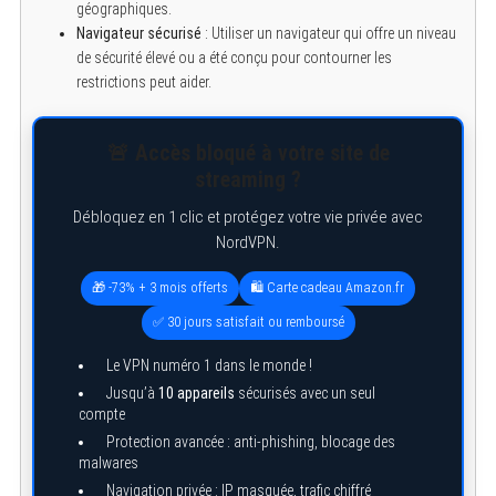
géographiques.
Navigateur sécurisé
: Utiliser un navigateur qui offre un niveau
de sécurité élevé ou a été conçu pour contourner les
restrictions peut aider.
🚨 Accès bloqué à votre site de
streaming ?
Débloquez en 1 clic et protégez votre vie privée avec
NordVPN.
🎁 -73% + 3 mois offerts
🛍️ Carte cadeau Amazon.fr
✅ 30 jours satisfait ou remboursé
Le VPN numéro 1 dans le monde !
Jusqu’à
10 appareils
sécurisés avec un seul
compte
Protection avancée : anti-phishing, blocage des
malwares
Navigation privée : IP masquée, trafic chiffré