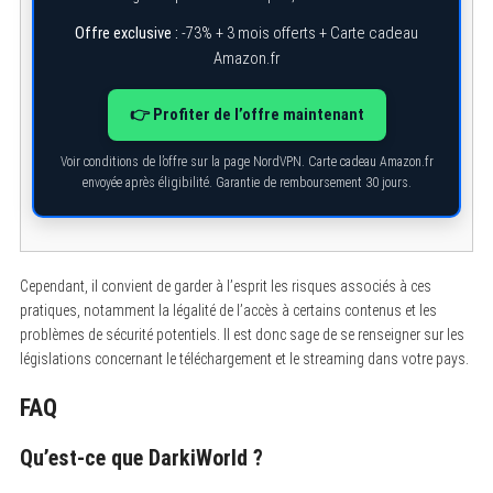
Offre exclusive :
-73% + 3 mois offerts + Carte cadeau
Amazon.fr
👉 Profiter de l’offre maintenant
Voir conditions de l’offre sur la page NordVPN. Carte cadeau Amazon.fr
envoyée après éligibilité. Garantie de remboursement 30 jours.
S
e
a
r
c
h
Cependant, il convient de garder à l’esprit les risques associés à ces
f
o
pratiques, notamment la légalité de l’accès à certains contenus et les
r
problèmes de sécurité potentiels. Il est donc sage de se renseigner sur les
:
législations concernant le téléchargement et le streaming dans votre pays.
FAQ
Qu’est-ce que DarkiWorld ?