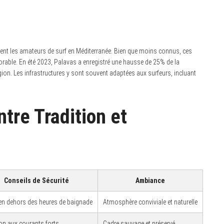
rent les amateurs de surf en Méditerranée. Bien que moins connus, ces
avorable. En été 2023, Palavas a enregistré une hausse de 25% de la
égion. Les infrastructures y sont souvent adaptées aux surfeurs, incluant
ntre Tradition et
Conseils de Sécurité
Ambiance
 en dehors des heures de baignade
Atmosphère conviviale et naturelle
ion aux courants forts
Cadre sauvage et préservé