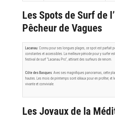
Les Spots de Surf de l
S
e
a
Pêcheur de Vagues
r
c
h
f
o
r
Lacanau
: Connu pour ses longues plages, ce spot est parfait p
:
constantes et accessibles. La meilleure période pour y surfer es
festival de surf “Lacanau Pro”, attirant des surfeurs de renom.
Côte des Basques
: Avec ses magnifiques panoramas, cette pla
hautes. Les mois de printemps sont idéaux pour en profiter, et 
vivante et conviviale.
Les Joyaux de la Médit