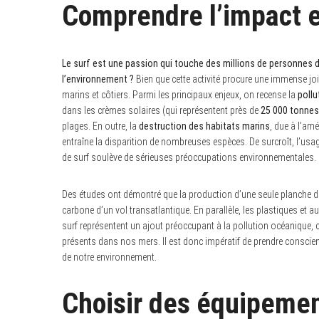
Comprendre l’impact e
Le surf est une passion qui touche des millions de personnes
l’environnement ?
Bien que cette activité procure une immense joi
marins et côtiers. Parmi les principaux enjeux, on recense la
pollu
dans les crèmes solaires (qui représentent près de
25 000 tonnes
plages. En outre, la
destruction des habitats marins
, due à l’am
entraîne la disparition de nombreuses espèces. De surcroît, l’usa
de surf soulève de sérieuses préoccupations environnementales.
Des études ont démontré que la production d’une seule planche 
carbone d’un vol transatlantique. En parallèle, les plastiques et 
surf représentent un ajout préoccupant à la pollution océanique,
présents dans nos mers. Il est donc impératif de prendre conscien
de notre environnement.
Choisir des équipeme