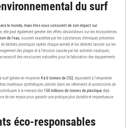
nvironnemental du surf
 dans le monde, mais êtes-vous conscient de son impact sur
e, elle peut également générer des effets dévastateurs sur les écosystèmes
tion de l’eau
, souvent exacerbée par les substances chimiques présentes
de déchets plastiques rejetés chaque année) et les déchets laissés sur les
énagement des plages et à l’érosion causée par les activités nautiques,
ge excessif des ressources naturelles pour la fabrication des équipements
de surf génère en moyenne
4 à 6 tonnes de CO2
, équivalent à l’empreinte
autres matériaux synthétiques utilisés dans les vêtements et accessoires de
 contribuant à la menace des
150 millions de tonnes de plastique
déjà
ce de ces enjeux pour garantir une pratique plus durable et respectueuse
nts éco-responsables