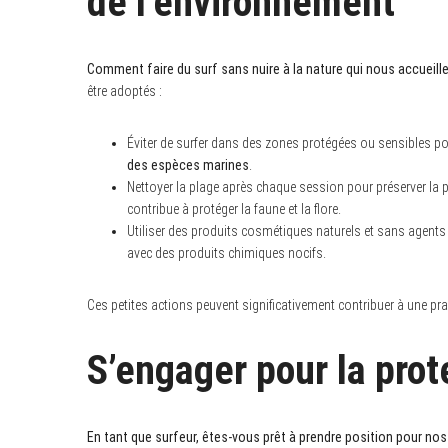
de l’environnement
Comment faire du surf sans nuire à la nature qui nous accueille
être adoptés :
S
e
Éviter de surfer dans des zones protégées ou sensibles po
a
des espèces marines
.
r
Nettoyer la plage après chaque session pour préserver la p
c
h
contribue à protéger la faune et la flore.
f
Utiliser des produits cosmétiques naturels et sans agents 
o
r
avec des produits chimiques nocifs.
:
Ces petites actions peuvent significativement contribuer à une p
S’engager pour la pro
En tant que surfeur, êtes-vous prêt à prendre position pour no