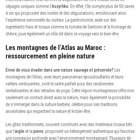
cépages uniques comme l’
Assyrtiko
. En effet, l’île compte plus de 50 caves
à vin qui proposent des visites et des dégustations, enrichissant ainsi
l’expérience sensorielle du visiteur. La gastronomie, axée sur des
S
ingrédients frais et locaux comme la tomate de Santorin et le fromage de
e
a
chèvre, joue également un rôle clé dans ce voyage vers le bien-être.
r
c
Les montagnes de l’Atlas au Maroc :
h
f
ressourcement en pleine nature
o
r
:
Envie de vous évader dans une nature sauvage et préservée?
Les
montagnes de l’Atlas, avec leurs panoramas époustouflants et leurs
vallées verdoyantes, sont le cadre parfait pour des randonnées
revitalisantes et des retraites de yoga. Cette région montagneuse offre non
seulement un contact direct avec la nature, mais également la possibilité
de s’immerger dans la culture berbère, célèbre pour ses traditions
ancestrales qui respectent la nature et le bien-être.
Les gîtes traditionnels, souvent construits avec des matériaux locaux tels
que l’
argile
et la
pierre
, proposent un hébergement authentique qui favorise
une connexion profonde avec l’environnement montagnard. Plusieurs de