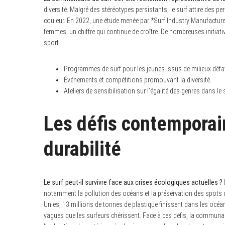
diversité. Malgré des stéréotypes persistants, le surf attire de
couleur. En 2022, une étude menée par *Surf Industry Manufactur
femmes, un chiffre qui continue de croître. De nombreuses initiat
sport :
Programmes de surf pour les jeunes issus de milieux défa
Événements et compétitions promouvant la diversité.
Ateliers de sensibilisation sur l’égalité des genres dans le 
Les défis contemporain
durabilité
Le surf peut-il survivre face aux crises écologiques actuelles ?
notamment la pollution des océans et la préservation des spots 
Unies, 13 millions de tonnes de plastique finissent dans les océ
vagues que les surfeurs chérissent. Face à ces défis, la communau