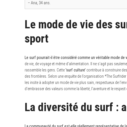
h
– Ana, 34 ans.
f
o
r
:
Le mode de vie des sur
sport
Le surf pourrait-il être considéré comme un véritable mode de v
de vie, de voyage et même d’alimentation. Il ne s’agit pas seuleme
rassemble les gens. Cette
‘surf culture’
contribue à construire des 
des frontières. Selon une enquête de l’organisation *The Surfrider
les incite à adopter un mode de vie plus sain, respectueux de l’e
d’embrasser des valeurs comme la liberté, l’aventure et le respect
La diversité du surf :
La communauté du surf est-elle réellement représentative de 