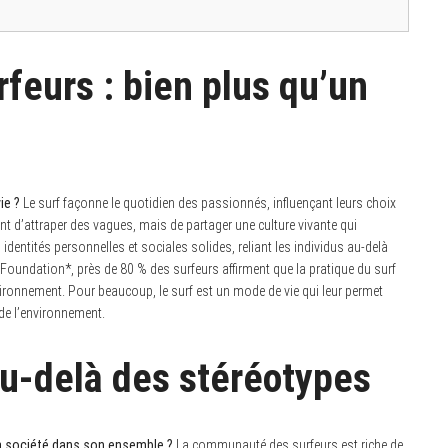
feurs : bien plus qu’un
ie ?
Le surf façonne le quotidien des passionnés, influençant leurs choix
nt d’attraper des vagues, mais de partager une culture vivante qui
identités personnelles et sociales solides, reliant les individus au-delà
 Foundation*, près de 80 % des surfeurs affirment que la pratique du surf
nvironnement. Pour beaucoup, le surf est un mode de vie qui leur permet
 de l’environnement.
 au-delà des stéréotypes
la société dans son ensemble ?
La communauté des surfeurs est riche de