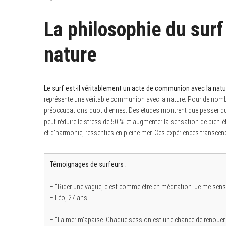
La philosophie du surf
nature
Le surf est-il véritablement un acte de communion avec la natu
représente une véritable communion avec la nature. Pour de nombr
préoccupations quotidiennes. Des études montrent que passer du 
peut réduire le stress de 50 % et augmenter la sensation de bien-
et d’harmonie, ressenties en pleine mer. Ces expériences transcend
Témoignages de surfeurs :
– “Rider une vague, c’est comme être en méditation. Je me sen
S
e
– Léo, 27 ans.
a
r
– “La mer m’apaise. Chaque session est une chance de renoue
c