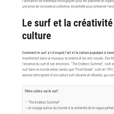
l’utilisation de matériaux écologiques pour les planches et orga
une prise de conscience collective, essentielle pour préserver l’en
Le surf et la créativit
culture
Comment le surf a-t-il inspiré l’art et la culture populaire à trav
manifestant dans la musique, le cinéma et les arts visuels. Des
l’essence du surf et ses émotions. “The Endless Summer”, sorti e
surf dans le monde entier, tandis que “Point Break”, sorti en 1991,
œuvres témoignent d’une culture surf vibrante et influente, qui con
Films cultes sur le surf :
– “The Endless Summer”
– un voyage autour du monde à la recherche de la vague parfait