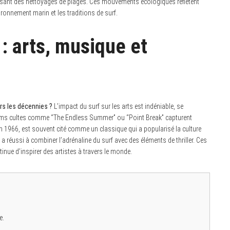
nisant des nettoyages de plages. Ces mouvements écologiques reflètent
vironnement marin et les traditions de surf.
é : arts, musique et
ers les décennies ?
L’impact du surf sur les arts est indéniable, se
 films cultes comme “The Endless Summer” ou “Point Break” capturent
n 1966, est souvent cité comme un classique qui a popularisé la culture
 a réussi à combiner l’adrénaline du surf avec des éléments de thriller. Ces
tinue d’inspirer des artistes à travers le monde.
e.