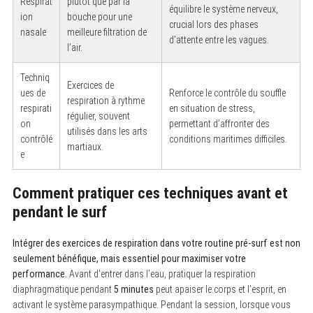
Respirat
plutôt que par la
équilibre le système nerveux,
ion
bouche pour une
crucial lors des phases
nasale
meilleure filtration de
d’attente entre les vagues.
l’air.
Techniq
Exercices de
ues de
Renforce le contrôle du souffle
respiration à rythme
respirati
en situation de stress,
régulier, souvent
on
permettant d’affronter des
utilisés dans les arts
contrôlé
conditions maritimes difficiles.
martiaux.
e
Comment pratiquer ces techniques avant et
pendant le surf
Intégrer des exercices de respiration dans votre routine pré-surf est non
seulement bénéfique, mais essentiel pour maximiser votre
performance.
Avant d’entrer dans l’eau, pratiquer la respiration
diaphragmatique pendant
5 minutes
peut apaiser le corps et l’esprit, en
activant le système parasympathique. Pendant la session, lorsque vous