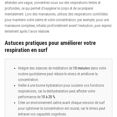
attendez une vague, concentrez-vous sur des respirations lentes et
profondes, ce qui permet d’oxygéner le corps et de se préparer
mentalement. Lors des manœuvres, utilisez des respirations contrôlées
pour maintenir votre calme et votre concentration, par exemple, pour une
manœuvre complexe, inhalez profondément avant l’exécution, puis expirez
lentement après l’avoir réalisée.
S
e
Astuces pratiques pour améliorer votre
a
r
respiration en surf
c
h
f
o
r
Intégrer des séances de méditation de
10 minutes
dans votre
:
routine quotidienne peut réduire le stress et améliorer la
concentration.
Veiller à une bonne hydratation pour soutenir vos fonctions
respiratoires, car la déshydratation peut affecter votre
performance de
10 à 20 %
.
Créer un environnement calme avant chaque session de surf
pour optimiser la concentration est crucial, car le stress peut
entraver vos capacités cognitives.