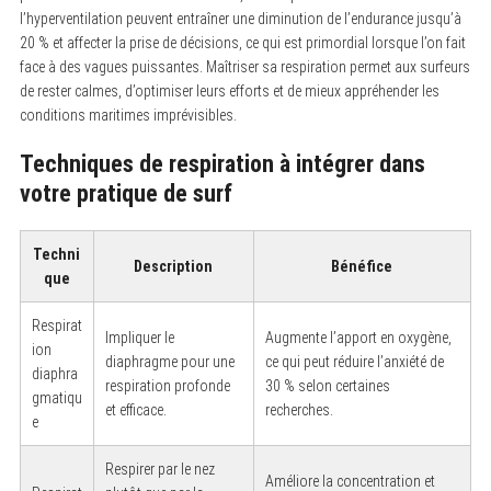
l’hyperventilation peuvent entraîner une diminution de l’endurance jusqu’à
20 % et affecter la prise de décisions, ce qui est primordial lorsque l’on fait
face à des vagues puissantes. Maîtriser sa respiration permet aux surfeurs
de rester calmes, d’optimiser leurs efforts et de mieux appréhender les
conditions maritimes imprévisibles.
Techniques de respiration à intégrer dans
votre pratique de surf
Techni
Description
Bénéfice
que
Respirat
Impliquer le
Augmente l’apport en oxygène,
ion
diaphragme pour une
ce qui peut réduire l’anxiété de
diaphra
respiration profonde
30 % selon certaines
gmatiqu
et efficace.
recherches.
e
Respirer par le nez
Améliore la concentration et