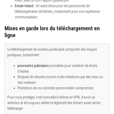
vidéo, avec un bon rapport qualité/prix.
Emule-Island :
Un autre choix pour les passionnés de
téléchargements de fichiers, notamment pour son expérience
communautaire.
Mises en garde lors du téléchargement en
ligne
S
Le téléchargement de contenu piraté peut comporter des risques
e
a
juridiques, notamment :
r
c
poursuites judiciaires
possibles pour violation de droits
h
f
d’auteur.
o
Risques de sécurité soumis à des infections par des virus ou
r
des malware.
:
Protection de vos données personnelles compromise.
Pour vous protéger, il est conseillé d’utiliser un VPN, d’avoir un
antivirus et de toujours vérifier la légitimité des fichiers avant de les
télécharger.