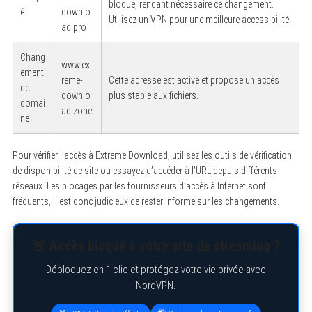
bloqué, rendant nécessaire ce changement.
é
downlo
Utilisez un VPN pour une meilleure accessibilité.
ad.pro
Chang
www.ext
ement
reme-
Cette adresse est active et propose un accès
de
downlo
plus stable aux fichiers.
domai
ad.zone
ne
Pour vérifier l’accès à Extreme Download, utilisez les outils de vérification
de disponibilité de site ou essayez d’accéder à l’URL depuis différents
réseaux. Les blocages par les fournisseurs d’accès à Internet sont
fréquents, il est donc judicieux de rester informé sur les changements.
🚨 Accès bloqué à votre site de streaming ?
Débloquez en 1 clic et protégez votre vie privée avec
NordVPN.