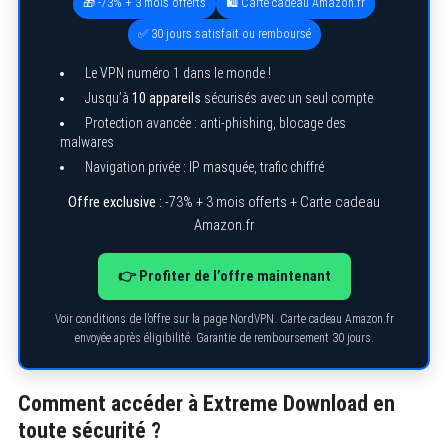
🎁 -73% + 3 mois offerts
🛍️ Carte cadeau Amazon.fr
✅ 30 jours satisfait ou remboursé
Le VPN numéro 1 dans le monde !
Jusqu’à
10 appareils
sécurisés avec un seul compte
Protection avancée : anti-phishing, blocage des
malwares
Navigation privée : IP masquée, trafic chiffré
Offre exclusive :
-73% + 3 mois offerts + Carte cadeau
Amazon.fr
👉 Profiter de l’offre maintenant
Voir conditions de l’offre sur la page NordVPN. Carte cadeau Amazon.fr
envoyée après éligibilité. Garantie de remboursement 30 jours.
Comment accéder à Extreme Download en
toute sécurité ?