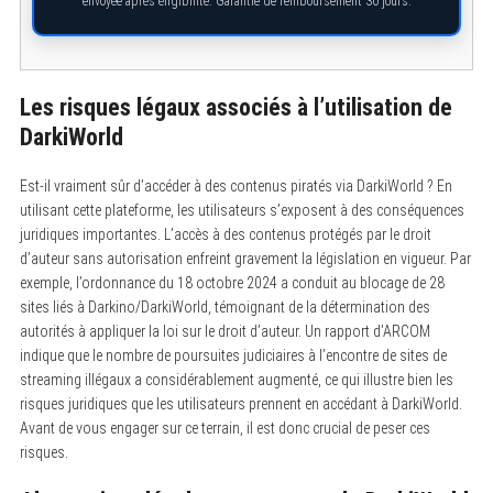
envoyée après éligibilité. Garantie de remboursement 30 jours.
Les risques légaux associés à l’utilisation de
DarkiWorld
Est-il vraiment sûr d’accéder à des contenus piratés via DarkiWorld ? En
utilisant cette plateforme, les utilisateurs s’exposent à des conséquences
juridiques importantes. L’accès à des contenus protégés par le droit
d’auteur sans autorisation enfreint gravement la législation en vigueur. Par
exemple, l’ordonnance du 18 octobre 2024 a conduit au blocage de 28
sites liés à Darkino/DarkiWorld, témoignant de la détermination des
autorités à appliquer la loi sur le droit d’auteur. Un rapport d’ARCOM
indique que le nombre de poursuites judiciaires à l’encontre de sites de
streaming illégaux a considérablement augmenté, ce qui illustre bien les
risques juridiques que les utilisateurs prennent en accédant à DarkiWorld.
Avant de vous engager sur ce terrain, il est donc crucial de peser ces
risques.
S
e