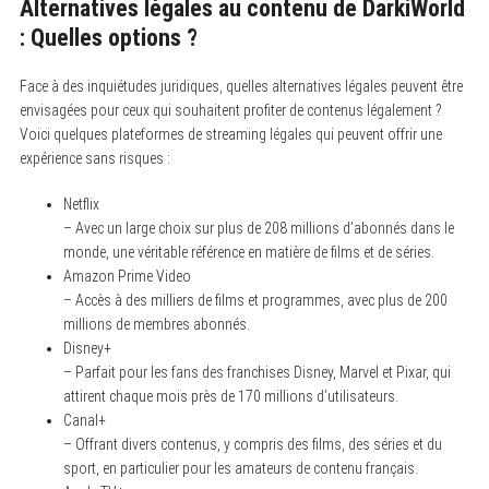
Alternatives légales au contenu de DarkiWorld
a
: Quelles options ?
r
c
h
Face à des inquiétudes juridiques, quelles alternatives légales peuvent être
f
o
envisagées pour ceux qui souhaitent profiter de contenus légalement ?
r
Voici quelques plateformes de streaming légales qui peuvent offrir une
:
expérience sans risques :
Netflix
– Avec un large choix sur plus de 208 millions d’abonnés dans le
monde, une véritable référence en matière de films et de séries.
Amazon Prime Video
– Accès à des milliers de films et programmes, avec plus de 200
millions de membres abonnés.
Disney+
– Parfait pour les fans des franchises Disney, Marvel et Pixar, qui
attirent chaque mois près de 170 millions d’utilisateurs.
Canal+
– Offrant divers contenus, y compris des films, des séries et du
sport, en particulier pour les amateurs de contenu français.