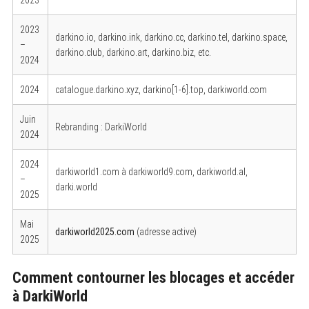
2023
darkino.io, darkino.ink, darkino.cc, darkino.tel, darkino.space,
–
darkino.club, darkino.art, darkino.biz, etc.
2024
2024
catalogue.darkino.xyz, darkino[1-6].top, darkiworld.com
Juin
Rebranding : DarkiWorld
2024
2024
darkiworld1.com à darkiworld9.com, darkiworld.al,
–
darki.world
2025
Mai
darkiworld2025.com
(adresse active)
2025
Comment contourner les blocages et accéder
à DarkiWorld