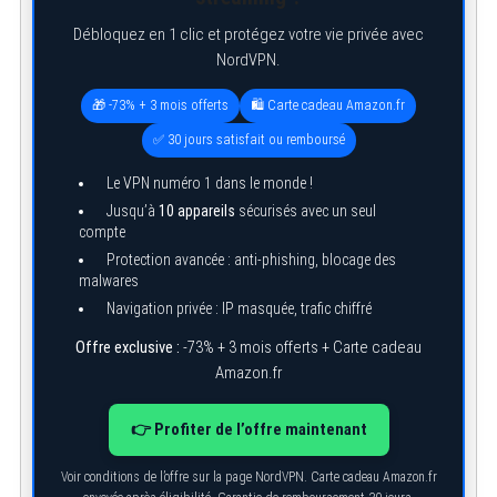
Débloquez en 1 clic et protégez votre vie privée avec
NordVPN.
🎁 -73% + 3 mois offerts
🛍️ Carte cadeau Amazon.fr
✅ 30 jours satisfait ou remboursé
Le VPN numéro 1 dans le monde !
Jusqu’à
10 appareils
sécurisés avec un seul
compte
Protection avancée : anti-phishing, blocage des
malwares
Navigation privée : IP masquée, trafic chiffré
Offre exclusive :
-73% + 3 mois offerts + Carte cadeau
Amazon.fr
👉 Profiter de l’offre maintenant
Voir conditions de l’offre sur la page NordVPN. Carte cadeau Amazon.fr