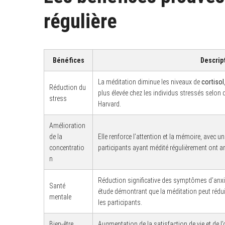
régulière
Bénéfices
Descrip
La méditation diminue les niveaux de
cortisol
Réduction du
plus élevée chez les individus stressés selon 
stress
Harvard.
Amélioration
de la
Elle renforce l’attention et la mémoire, avec
concentratio
participants ayant médité régulièrement ont a
n
Réduction significative des symptômes d’anxi
Santé
étude démontrant que la méditation peut réd
mentale
les participants.
Bien-être
Augmentation de la satisfaction de vie et de 