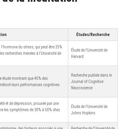
tion
Études/Recherche
, l’hormone du stress, qui peut être 25%
Étude de l’Université de
des recherches menées à l’Université de
Harvard
Recherche publiée dans le
 une étude montrant que 45% des
Journal of Cognitive
mélioré leurs performances cognitives.
Neuroscience
été et de dépression, prouvée par une
Étude de l’Université de
uire les symptômes de 30% à 50% chez
Johns Hopkins
l’optimisme, des facteurs associés à une
Recherche de l’Université de