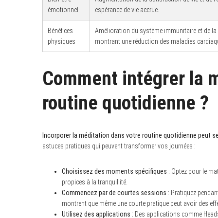
émotionnel
espérance de vie accrue.
Bénéfices
Amélioration du système immunitaire et de la
physiques
montrant une réduction des maladies cardiaq
S
e
a
Comment intégrer la m
r
c
h
f
routine quotidienne ?
o
r
:
Incorporer la méditation dans votre routine quotidienne peut sem
astuces pratiques qui peuvent transformer vos journées :
Choisissez des moments spécifiques
: Optez pour le ma
propices à la tranquillité.
Commencez par de courtes sessions
: Pratiquez pendan
montrent que même une courte pratique peut avoir des effet
Utilisez des applications
: Des applications comme Heads