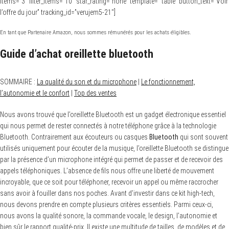
items=”3″ filter_items=”10″ star_rating=”none” template=” table” button_text=”Voir
l’offre du jour” tracking_id=”verujem5-21″]
En tant que Partenaire Amazon, nous sommes rémunérés pour les achats éligibles.
Guide d’achat oreillette bluetooth
SOMMAIRE :
La qualité du son et du microphone
|
Le fonctionnement,
l’autonomie et le confort
|
Top des ventes
Nous avons trouvé que l’oreillette Bluetooth est un gadget électronique essentiel
qui nous permet de rester connectés à notre téléphone grâce à la technologie
Bluetooth. Contrairement aux écouteurs ou casques
Bluetooth
qui sont souvent
utilisés uniquement pour écouter de la musique, l’oreillette Bluetooth se distingue
par la présence d’un microphone intégré qui permet de passer et de recevoir des
appels téléphoniques. L’absence de fils nous offre une liberté de mouvement
incroyable, que ce soit pour téléphoner, recevoir un appel ou même raccrocher
sans avoir à fouiller dans nos poches. Avant d’investir dans ce kit high-tech,
nous devons prendre en compte plusieurs critères essentiels. Parmi ceux-ci,
nous avons la qualité sonore, la commande vocale, le design, l’autonomie et
bien sûr le rapport qualité-prix. Il existe une multitude de tailles, de modèles et de