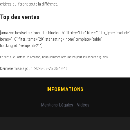
critères qui feront toute la différence.
Top des ventes
[amazon bestseller=”oreillette bluetooth” filterby=”title” filter=”” filter_type=”exclude”
items=”10″ filter_items=”20″ star_rating=”none” template=”table”
tracking_id=”verujem5-21″]
En tant que Partenaire Amazon, nous sommes rémunérés pour les achats éligibles.
Dernière mise à jour : 2026-02-25 06:49:46
INFORMATIONS
Mentions Légales
-
Vidéos