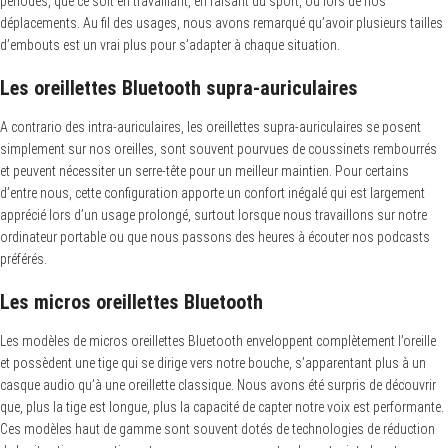
périodes, que ce soit en travaillant, en faisant du sport, ou lors de nos
déplacements. Au fil des usages, nous avons remarqué qu’avoir plusieurs tailles
d’embouts est un vrai plus pour s’adapter à chaque situation.
Les oreillettes Bluetooth supra-auriculaires
A contrario des intra-auriculaires, les oreillettes supra-auriculaires se posent
simplement sur nos oreilles, sont souvent pourvues de coussinets rembourrés
et peuvent nécessiter un serre-tête pour un meilleur maintien. Pour certains
d’entre nous, cette configuration apporte un confort inégalé qui est largement
apprécié lors d’un usage prolongé, surtout lorsque nous travaillons sur notre
ordinateur portable ou que nous passons des heures à écouter nos podcasts
préférés.
Les micros oreillettes Bluetooth
Les modèles de micros oreillettes Bluetooth enveloppent complètement l’oreille
et possèdent une tige qui se dirige vers notre bouche, s’apparentant plus à un
casque audio qu’à une oreillette classique. Nous avons été surpris de découvrir
que, plus la tige est longue, plus la capacité de capter notre voix est performante.
Ces modèles haut de gamme sont souvent dotés de technologies de réduction