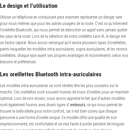
Le design et l’utilisation
Utiliser un téléphone en conduisant peut vraiment représenter un danger, tant
pour nous-mêmes que pour les autres usagers de la route. C’est ici qu’intervient
l’oreillette Bluetooth, qui nous permet de décrocher un appel sans jamais quitter
les yeux de la route. Lors de la sélection de notre oreillette sans fil, le design est
un factor capital. Nous avons remarqué qu’il existe plusieurs types d’oreillettes,
parmi lesquelles les modèles intra-auriculaires, supra-auriculaires, et les micros
oreillettes, chaque type ayant ses propres avantages et inconvénients selon nos
S
besoins et préférences.
e
a
r
Les oreillettes Bluetooth intra-auriculaires
c
h
Les modèles intra-auriculaires se sont révélés être les plus courants sur le
f
o
marché. Ces oreillettes sont souvent munies de tours d’oreilles pour un maintien
r
optimal. Lors de nos essais, nous avons apprécié le fait que d’autres modèles
:
sont également fournis avec divers types d’
embouts
, ce qui nous permet de
trouver la taille idéale pour notre confort, car il est bien connu que chaque
personne a une forme d’oreille unique. Ce modèle offre une qualité de son
impressionnante, est confortable et se veut facile à porter pendant de longues