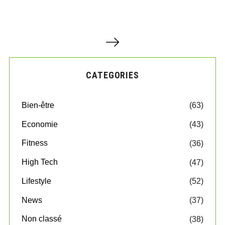
P
a
g
i
CATEGORIES
n
a
t
Bien-être
(63)
i
o
Economie
(43)
n
d
Fitness
(36)
e
High Tech
(47)
s
p
Lifestyle
(52)
u
b
News
(37)
l
Non classé
(38)
i