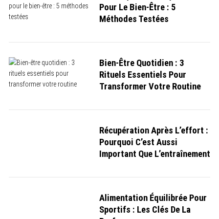
Pour Le Bien-Être : 5
Méthodes Testées
Bien-Être Quotidien : 3
Rituels Essentiels Pour
Transformer Votre Routine
Récupération Après L’effort :
Pourquoi C’est Aussi
S
Important Que L’entraînement
e
a
r
c
h
f
Alimentation Équilibrée Pour
o
r
Sportifs : Les Clés De La
: