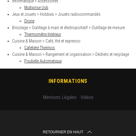
Informatique > Accessoires
Multiprise Usb
Jeux et Jouets > Hobbies > Jouets radiocommandés
Drone
Bricolage > Outillage à main et électroportatif > Outillage de mesure
Thermomètre Intérieur
Cuisine & Maison > Café, thé et expresso
Cafetière Thermos
Cuisine & Maison > Rangement et organisation > Déchets et recyclage
Poubelle Automatique
INFORMATIONS
Mentions Légales
-
Vidéos
RETOURNER EN HAUT