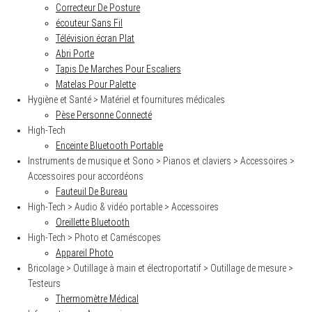
Correcteur De Posture
écouteur Sans Fil
Télévision écran Plat
Abri Porte
Tapis De Marches Pour Escaliers
Matelas Pour Palette
S
Hygiène et Santé > Matériel et fournitures médicales
e
Pèse Personne Connecté
a
r
High-Tech
c
Enceinte Bluetooth Portable
h
Instruments de musique et Sono > Pianos et claviers > Accessoires >
f
o
Accessoires pour accordéons
r
Fauteuil De Bureau
:
High-Tech > Audio & vidéo portable > Accessoires
Oreillette Bluetooth
High-Tech > Photo et Caméscopes
Appareil Photo
Bricolage > Outillage à main et électroportatif > Outillage de mesure >
Testeurs
Thermomètre Médical