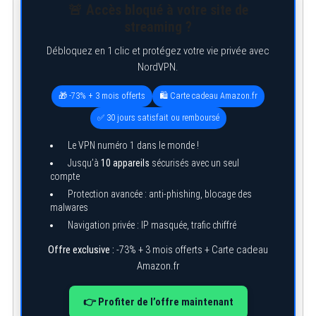
🚨 Accès bloqué à votre site de
streaming ?
Débloquez en 1 clic et protégez votre vie privée avec
NordVPN.
🎁 -73% + 3 mois offerts
🛍️ Carte cadeau Amazon.fr
✅ 30 jours satisfait ou remboursé
Le VPN numéro 1 dans le monde !
Jusqu’à
10 appareils
sécurisés avec un seul
compte
Protection avancée : anti-phishing, blocage des
S
malwares
e
Navigation privée : IP masquée, trafic chiffré
a
r
c
Offre exclusive :
-73% + 3 mois offerts + Carte cadeau
h
Amazon.fr
f
o
r
👉 Profiter de l’offre maintenant
: