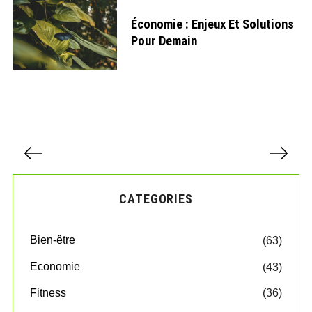
Économie : Enjeux Et Solutions
Pour Demain
P
a
g
i
CATEGORIES
n
a
t
Bien-être
(63)
i
o
Economie
(43)
n
d
Fitness
(36)
e