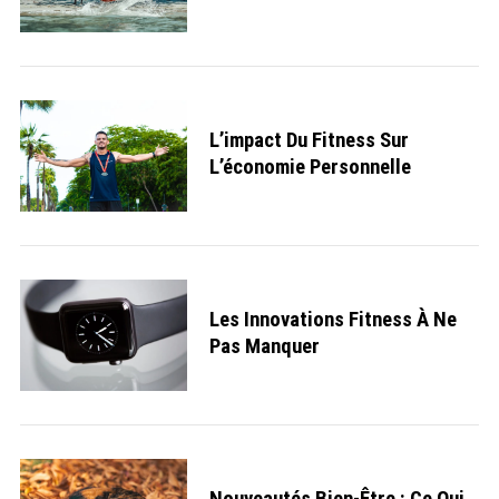
L’impact Du Fitness Sur
L’économie Personnelle
Les Innovations Fitness À Ne
Pas Manquer
S
e
a
r
c
h
Nouveautés Bien-Être : Ce Qui
f