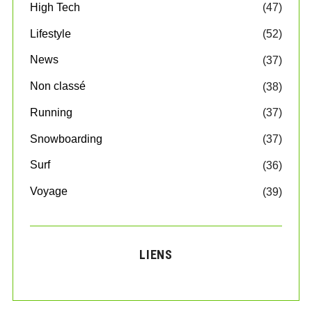
High Tech
(47)
s
p
Lifestyle
(52)
u
b
News
(37)
l
Non classé
(38)
i
c
Running
(37)
a
t
Snowboarding
(37)
i
o
Surf
(36)
n
Voyage
(39)
s
LIENS