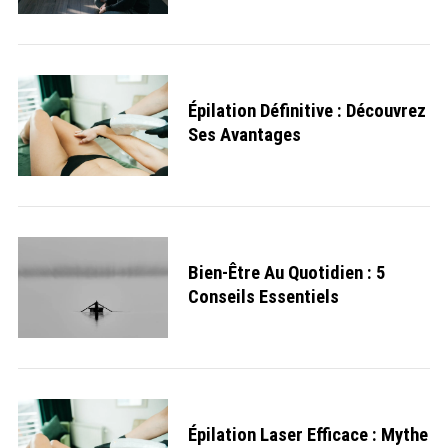
r
:
Épilation Définitive : Découvrez
Ses Avantages
Bien-Être Au Quotidien : 5
Conseils Essentiels
Épilation Laser Efficace : Mythe