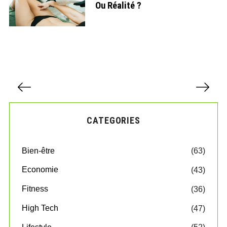
Ou Réalité ?
P
a
g
i
CATEGORIES
n
a
t
Bien-être
(63)
i
o
Economie
(43)
n
d
Fitness
(36)
e
High Tech
(47)
s
p