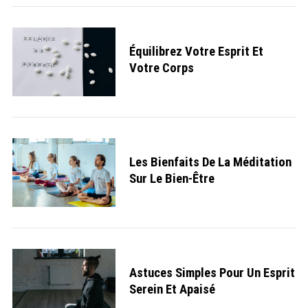
Équilibrez Votre Esprit Et
Votre Corps
Les Bienfaits De La Méditation
Sur Le Bien-Être
S
e
a
r
Astuces Simples Pour Un Esprit
c
h
Serein Et Apaisé
f
o