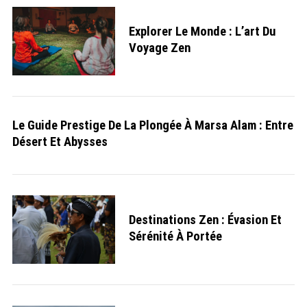
Explorer Le Monde : L’art Du
Voyage Zen
Le Guide Prestige De La Plongée À Marsa Alam : Entre
Désert Et Abysses
S
e
Destinations Zen : Évasion Et
a
Sérénité À Portée
r
c
h
f
o
r
: