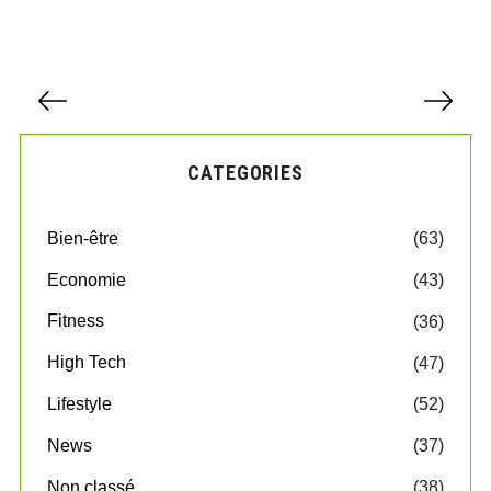
P
a
g
i
CATEGORIES
n
a
t
Bien-être
(63)
i
o
Economie
(43)
n
d
Fitness
(36)
e
High Tech
(47)
s
p
Lifestyle
(52)
u
b
News
(37)
l
Non classé
(38)
i