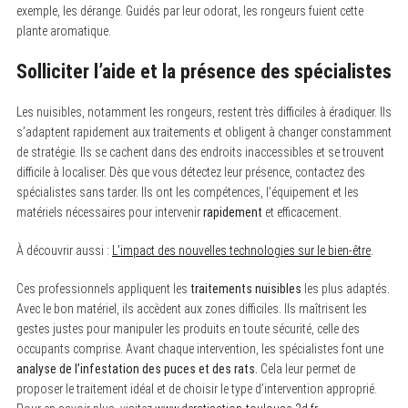
exemple, les dérange. Guidés par leur odorat, les rongeurs fuient cette
plante aromatique.
Solliciter l’aide et la présence des spécialistes
Les nuisibles, notamment les rongeurs, restent très difficiles à éradiquer. Ils
s’adaptent rapidement aux traitements et obligent à changer constamment
de stratégie. Ils se cachent dans des endroits inaccessibles et se trouvent
difficile à localiser. Dès que vous détectez leur présence, contactez des
spécialistes sans tarder. Ils ont les compétences, l’équipement et les
matériels nécessaires pour intervenir
rapidement
et efficacement.
S
e
a
À découvrir aussi :
L’impact des nouvelles technologies sur le bien-être
.
r
c
Ces professionnels appliquent les
traitements nuisibles
les plus adaptés.
h
f
Avec le bon matériel, ils accèdent aux zones difficiles. Ils maîtrisent les
o
gestes justes pour manipuler les produits en toute sécurité, celle des
r
:
occupants comprise. Avant chaque intervention, les spécialistes font une
analyse de l’infestation des puces et des rats.
Cela leur permet de
proposer le traitement idéal et de choisir le type d’intervention approprié.