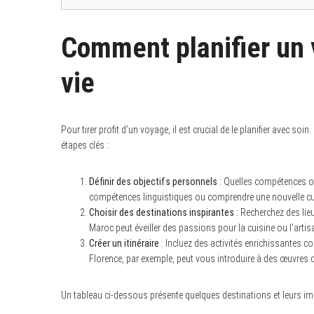
Comment planifier un v
S
vie
e
a
r
c
h
Pour tirer profit d’un voyage, il est crucial de le planifier avec so
f
étapes clés :
o
r
:
Définir des objectifs personnels
: Quelles compétences o
compétences linguistiques ou comprendre une nouvelle cu
Choisir des destinations inspirantes
: Recherchez des li
Maroc peut éveiller des passions pour la cuisine ou l’artis
Créer un itinéraire
: Incluez des activités enrichissantes co
Florence, par exemple, peut vous introduire à des œuvres d
Un tableau ci-dessous présente quelques destinations et leurs imp