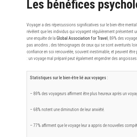
Les bénéfices psycho
Voyager a des répercussions significatives sur le bien-être menta
révèlent que les individus qui voyagent régulièrement présentent 
une enquête de la
Global Association for Travel
, 89% des voyageu
pas anodins ; des témoignages de ceux qui se sont aventurés loin
confiance en soi renouvelée, souvent inestimable, et peuvent êtr
: un voyage mal préparé peut également engendrer des angoisses su
Statistiques sur le bien-être lié aux voyages :
– 89% des voyageurs affirment être plus heureux après un voya
– 68% notent une diminution de leur anxiété.
– 77% affirment que le voyage leur a appris de nouvelles compé