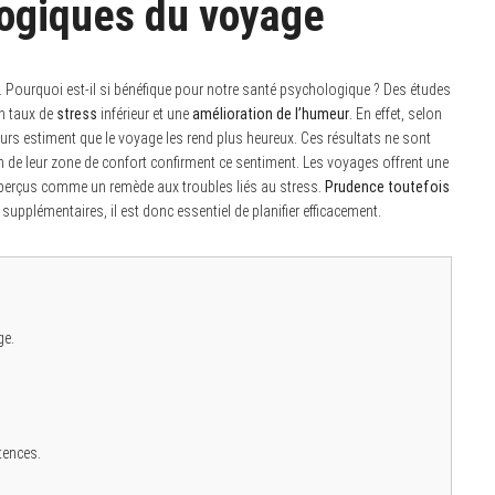
logiques du voyage
l. Pourquoi est-il si bénéfique pour notre santé psychologique ? Des études
un taux de
stress
inférieur et une
amélioration de l’humeur
. En effet, selon
rs estiment que le voyage les rend plus heureux. Ces résultats ne sont
 de leur zone de confort confirment ce sentiment. Les voyages offrent une
e perçus comme un remède aux troubles liés au stress.
Prudence toutefois
pplémentaires, il est donc essentiel de planifier efficacement.
ge.
tences.