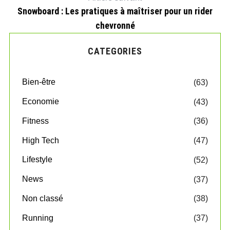
Snowboard : Les pratiques à maîtriser pour un rider
chevronné
CATEGORIES
Bien-être
(63)
Economie
(43)
Fitness
(36)
High Tech
(47)
Lifestyle
(52)
News
(37)
Non classé
(38)
Running
(37)