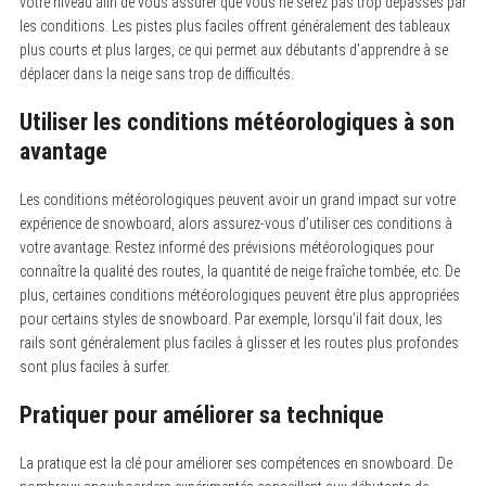
votre niveau afin de vous assurer que vous ne serez pas trop dépassés par
les conditions. Les pistes plus faciles offrent généralement des tableaux
plus courts et plus larges, ce qui permet aux débutants d’apprendre à se
déplacer dans la neige sans trop de difficultés.
Utiliser les conditions météorologiques à son
avantage
Les conditions météorologiques peuvent avoir un grand impact sur votre
S
expérience de snowboard, alors assurez-vous d’utiliser ces conditions à
e
votre avantage. Restez informé des prévisions météorologiques pour
a
connaître la qualité des routes, la quantité de neige fraîche tombée, etc. De
r
c
plus, certaines conditions météorologiques peuvent être plus appropriées
h
pour certains styles de snowboard. Par exemple, lorsqu’il fait doux, les
f
o
rails sont généralement plus faciles à glisser et les routes plus profondes
r
sont plus faciles à surfer.
:
Pratiquer pour améliorer sa technique
La pratique est la clé pour améliorer ses compétences en snowboard. De